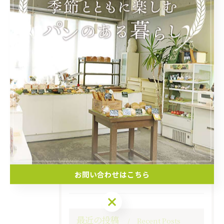
カテゴリー
Categories
全てのカテゴリー
ランチ
テイクアウト
オーダーメイド
通販
イートイン
お問い合わせはこちら
お問い合わせはこちら
最近の投稿
Recent Posts