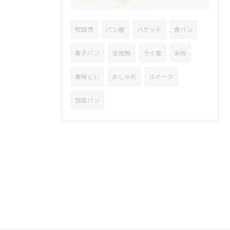
吹田市
パン屋
バゲット
食パン
菓子パン
全粒粉
ライ麦
米粉
美味しい
おしゃれ
スイーツ
惣菜パン