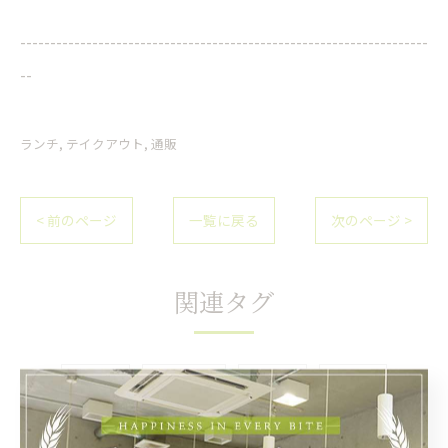
--------------------------------------------------------------------
--
ランチ
テイクアウト
通販
< 前のページ
一覧に戻る
次のページ >
関連タグ
#パン屋
#バゲット
#食パン
#吹田市
#美味しい