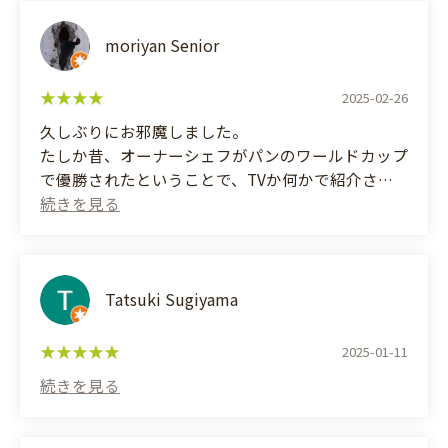
moriyan Senior
2025-02-26
久しぶりにお邪魔しました。
たしか昔、オーナーシェフがパンのワールドカップ
で優勝されたということで、TVか何かで紹介され
たと思います。
パン教室やオーダーメイドパンもされているようで
す。
今回は大豆発酵調味料ブレンドのハード系の「酵
豆」と「アップルパイ」を購入しました。
Tatsuki Sugiyama
「酵豆」は食感もよく、味はあじわったことのな
い、美味しいパンです。
2025-01-11
「アップルパイ」は、特にパイ生地が抜群に美味し
いです。
支払方法はQRコード決済のPayPay払いに対応して
ます。