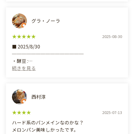
I bought these at the Kobe Tekuteku Bread
Festival.
グラ・ノーラ
I tried the fermented bean, cheese, and croissant.
2025-08-30
The cheese dough is chewy.
■ 2025/8/30
───────────────
・酵豆 :
香ばしい皮に柔らかもっちもち生地。シンプルゆえ
に優しい塩味と強い旨味がよく出ていて美味しい。
試してないけど甘みのあるお供が引き立っていいか
も。
西村淳
(Translated by Google)
■ 2025/8/30
2025-07-13
───────────────
ハード系のパンメインなのかな？
・Yeast Beans:
メロンパン美味しかったです。
A fragrant crust and soft, chewy dough. The simple