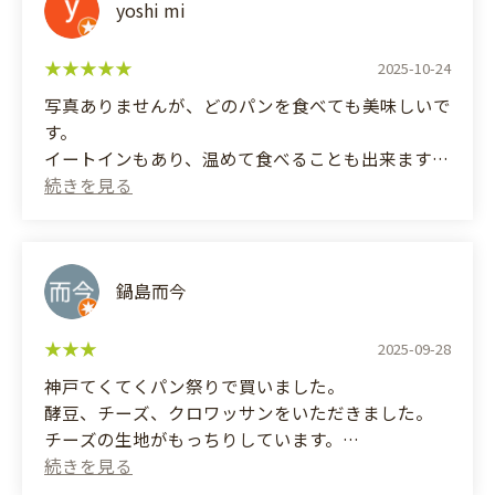
yoshi mi
2025-10-24
写真ありませんが、どのパンを食べても美味しいで
す。
イートインもあり、温めて食べることも出来ます。
駐車場がなく、分かりづらい店構えですが、近くに
行くと必ず行きます。
(Translated by Google)
I don't have any photos, but every bread I've tried
鍋島而今
is delicious.
2025-09-28
They have an eat-in area, and you can even have
神戸てくてくパン祭りで買いました。
your bread warmed up.
酵豆、チーズ、クロワッサンをいただきました。
チーズの生地がもっちりしています。
There's no parking, and the shop is a bit hard to
find, but I always go there whenever I'm in the area.
(Translated by Google)