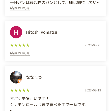
一升パンは縁起物のパンとして、味は期待していな
かったのですが、カリカリの皮の中はもっちりして
おり、還暦祝いだったので、赤い酵母で赤く仕上げ
てくれていました。
他のパンもとても美味しかったです。
Hitoshi Komatsu
(Translated by Google)
I bought a 1.8L loaf of bread, a baguette 🥖, cheese
2023-03-21
bread, and orange peel bread.
The 1.8L loaf of bread is considered a lucky charm,
so I wasn't expecting it to taste great, but the
crispy crust was chewy inside, and since it was a
60th birthday celebration, it had been given a red
ななまつ
color with red yeast.
The other breads were also very delicious.
2023-03-13
すごく美味しいです！
シナモンロール今まで食べた中で一番です。