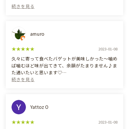
(Translated by Google)
So delicious! The best cinnamon rolls I've ever had.
amuro
2023-01-08
久々に寄って食べたバゲットが美味しかった〜噛め
ば噛むほど味が出てきて、余韻がたまりません♪ま
た通いたいと思います♡
食べてから写真を撮るのを忘れて半分になってます
が、半分売りではありません
(Translated by Google)
I stopped by after a long time and the baguette I
Yattoz O
ate was delicious! The more I chewed, the more
flavor came out, and the aftertaste was amazing♪ I
2023-01-08
definitely want to go again♡