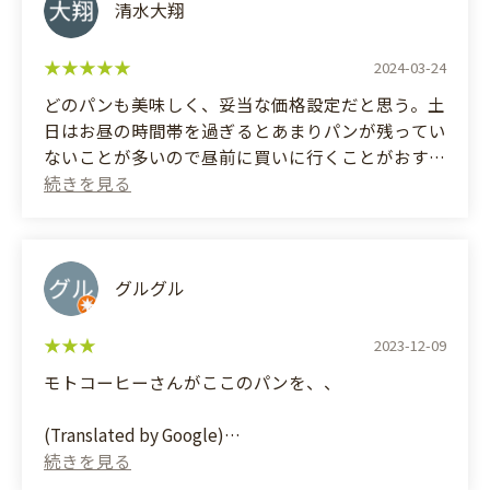
清水大翔
2024-03-24
どのパンも美味しく、妥当な価格設定だと思う。土
日はお昼の時間帯を過ぎるとあまりパンが残ってい
ないことが多いので昼前に買いに行くことがおすす
め。
(Translated by Google)
All the bread is delicious and reasonably priced. On
weekends, there's often not much bread left after
グルグル
lunchtime, so I recommend going before noon.
お問い合わせはこちら
2023-12-09
モトコーヒーさんがここのパンを、、
(Translated by Google)
Moto Coffee uses the bread from here...