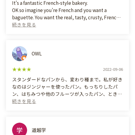
It's a fantastic French-style bakery.
I forgot to take a picture after I ate it, so it's half
OK so imagine you're French and you want a
full, but they don't sell it in halves.
baguette. You want the real, tasty, crusty, French
baguette. Then go there. They're incredible. If it
was in France, it would already be an upper-tier
bakery. Yet it's in the middle of Japan. It's amazing.
It's so good. I shiver from bliss every time I take a
bite. It's not even a joke, I really do.
OWL
And even outside of their outstanding baguette,
2022-09-06
the rest is wonderful too. Pain au chocolat? Check.
スタンダードなパンから、変わり種まで。私が好き
Croissant? Check. Even Kouign-Amann, check!
なのはジンジャーを使ったパン。もっちりしたパ
They never disappoint.
ン、はちみつや他のフルーツが入ったパン、ときに
よってバリエーションはありますが、どれもジンジ
It's not even expensive, it's the same price you find
ャーのパンチが効いてて、他ではないものが味わえ
everywhere else. But the taste is top-tier.
ます。
ハード系のパンも良く、カスクートも好きです。
材料高の昨今、致し方ないですが、お高めに感じま
道越学