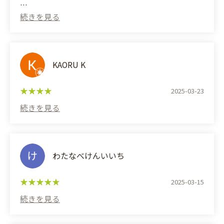
flavor brings out the gentle saltiness and strong
(Translated by Google)
umami, making it delicious. I haven't tried it yet,
I guess they mainly serve hard bread?
but it might complement a sweet side dish.
The melon bread was delicious.
KAORU K
2025-03-23
わたなべけんいいち
2025-03-15