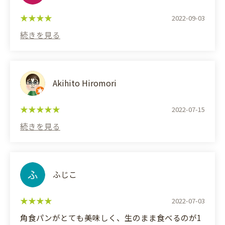
す。
2022-09-03
(Translated by Google)
From standard breads to unusual varieties. My
favorite is bread made with ginger. There are
variations depending on the bread, such as chewy
bread, bread with honey or other fruits, but they
Akihito Hiromori
all have a punch of ginger that makes them taste
like nothing else.
2022-07-15
Hard breads are good too, and I like cassoulet.
With the cost of ingredients these days, it can't be
helped, but it does feel a bit pricey.
ふじこ
2022-07-03
角食パンがとても美味しく、生のまま食べるのが1