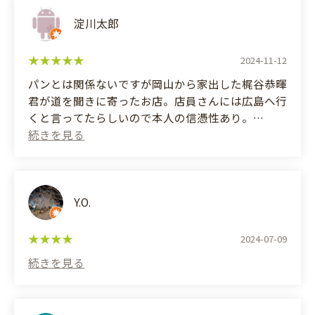
淀川太郎
(Translated by Google)
It's been a while since my last visit.
2024-11-12
I believe the owner-chef won the World Bread Cup
some time ago, and I think it was featured on TV or
パンとは関係ないですが岡山から家出した梶谷恭暉
something.
君が道を聞きに寄ったお店。店員さんには広島へ行
They also seem to offer bread-making classes and
くと言ってたらしいので本人の信憑性あり。
custom-made bread.
This time, I bought "Kōzu," a hard-crusted bread
(Translated by Google)
made with a blend of fermented soybean
This isn't related to bread, but it's a shop that
seasonings, and an apple pie.
Kyohei Kajitani, who ran away from home in
"Kōzu" has a great texture and a delicious taste
Okayama, stopped at to ask for directions. He
Y.O.
unlike anything I've ever tasted.
apparently told the staff he was going to
The apple pie, in particular, has an exceptionally
Hiroshima, so there's some credibility to his story.
2024-07-09
delicious crust.
They accept PayPay QR code payments.