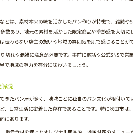
雑誌掲載パン屋のこだわりと贅沢な体験談
吹田・東大阪のパン屋カフェでくつろぐ休日
などは、素材本来の味を活かしたパン作りが特徴で、雑誌やS
パン屋選びに迷ったら知っておきたい最新事情
多数あり、地元の素材を活かした限定商品や季節感を大切に
は伝わらない店主の想いや地域の雰囲気を肌で感じることが
パン屋選びで後悔しないための最新事情を解説
パン屋の選び方とトレンドを押さえるコツ
り切れや混雑に注意が必要です。事前に電話や公式SNSで営
屋で地域の魅力を存分に味わいましょう。
パン屋の新店オープン情報や人気傾向を徹底分析
パン屋の混雑回避術とおすすめの時間帯を伝授
お問い合わせはこちら
お問い合わせはこちら
徴解説
パン屋で迷った時の比較チェックポイント集
えてきたパン屋が多く、地域ごとに独自のパン文化が根付いて
吹田・東大阪でパン屋の魅力に浸る休日案内
ど、日常生活に密着した存在であることです。特に吹田市は
吹田・東大阪で満喫するパン屋巡り休日プラン
向にあります。
パン屋の魅力に浸る吹田・東大阪のおすすめ散策
え、地元食材を使ったオリジナル商品や、地域限定のメニュー
パン屋好きに贈る休日の過ごし方とエリアガイド