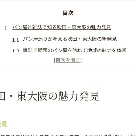
目次
パン屋と雑誌で知る吹田・東大阪の魅力発見
パン屋巡りが叶える吹田・東大阪の新発見
雑誌で話題のパン屋を訪ねて地域の魅力を体感
パン屋文化が息づく吹田・東大阪の特徴解説
パン屋特集雑誌で注目の今行きたい店とは
吹田・東大阪で人気パン屋の選び方とコツ
田・東大阪の魅力発見
ハード系から話題の新作までパン屋巡りを満喫
ハード系パン屋から新作パンまで楽しむ方法
パン屋巡りで味わう吹田・東大阪の個性派パン
発見
話題のパン屋新作を雑誌とSNSでチェック