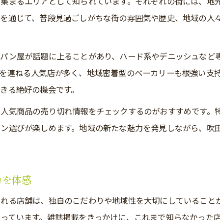
く集まるエリアとして知られています。それぞれの街には、地
パン屋のおすすめハード系パン比較ガイド
を通じて、普段見過ごしがちな街の雰囲気や歴史、地域の人
吹田パン屋のオープン情報と人気新作事情
吹田・東大阪で人気のパン屋を徹底解説
いパン屋が話題に上ることがあり、ハード系やデニッシュなど
吹田市パン屋の人気店と特徴を徹底解説
を連ねる人気店が多く、地域密着型のベーカリーも根強い支
パン屋選びで押さえたい吹田・東大阪のポイント
きる絶好の機会です。
パン屋ランキングから読み解く地元人気の理由
や人気商品の売り切れ情報をチェックするのがおすすめです。
パン屋の口コミや評判を比較して納得の一軒へ
パン選びが楽しめます。地域の新たな魅力を発見しながら、吹
吹田パン屋の有名店に並ばず入るコツと裏技
雑誌で注目のパン屋が叶える贅沢なひととき
力を体感
雑誌で話題のパン屋で過ごす特別な時間の魅力
パン屋で叶う贅沢なひとときの過ごし方を紹介
られる店舗は、独自のこだわりや地域性を大切にしていること
パン屋とカフェ空間で味わう至福のブレイク
っています。雑誌掲載をきっかけに、これまで知らなかった