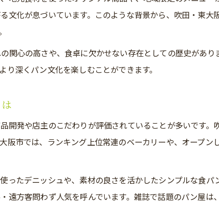
がる文化が息づいています。このような背景から、吹田・東大
パン屋巡りで発見する地元の魅力と楽しみ方
。
パン屋と過ごす吹田・東大阪の休日モデルコース
への関心の高さや、食卓に欠かせない存在としての歴史があり
より深くパン文化を楽しむことができます。
とは
商品開発や店主のこだわりが評価されていることが多いです。
大阪市では、ランキング上位常連のベーカリーや、オープン
を使ったデニッシュや、素材の良さを活かしたシンプルな食パ
・遠方客問わず人気を呼んでいます。雑誌で話題のパン屋は