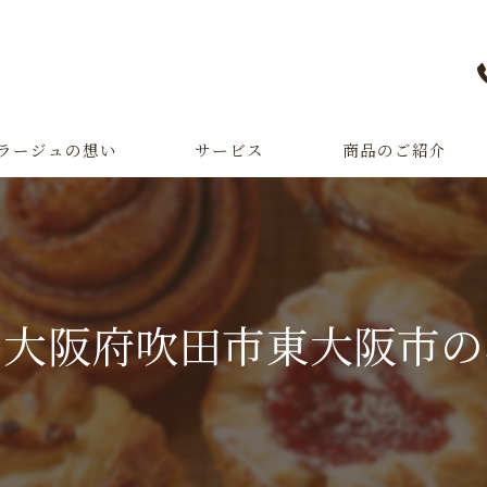
ラージュの想い
サービス
商品のご紹介
オーダーパン
一升パン
る大阪府吹田市東大阪市の
パン教室・パン学校