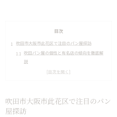
目次
吹田市大阪市此花区で注目のパン屋探訪
吹田パン屋の個性と有名店の傾向を徹底解
説
ランキング上位のパン屋が愛される理由と
は
吹田パン屋行列店の共通する特徴を探る
吹田市大阪市此花区で注目のパン
早朝営業のパン屋で味わう朝の贅沢時間
屋探訪
食べログ百名店に選ばれるパン屋の基準