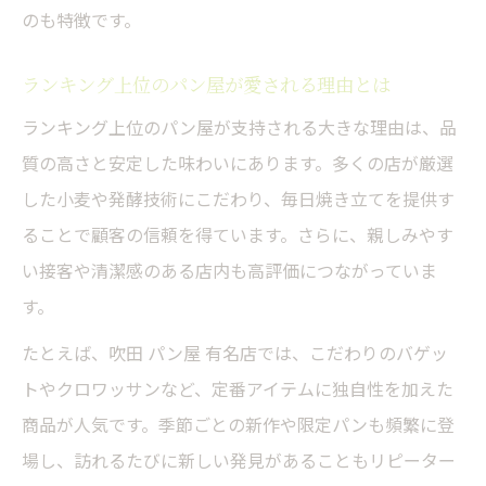
パン屋行列と百名店の特徴を徹底分析
のも特徴です。
吹田パン屋で行列ができる本当の理由
百名店選出パン屋の共通点と魅力を探る
ランキング上位のパン屋が愛される理由とは
ランキング上位店の混雑状況と実態調査
ランキング上位のパン屋が支持される大きな理由は、品
吹田パン屋で人気の朝イチ商品を分析
質の高さと安定した味わいにあります。多くの店が厳選
した小麦や発酵技術にこだわり、毎日焼き立てを提供す
食べログパン百名店の評価視点を解説
ることで顧客の信頼を得ています。さらに、親しみやす
早朝営業やハード系パンが人気の理由
い接客や清潔感のある店内も高評価につながっていま
吹田パン屋の早朝営業が支持される背景
す。
ハード系パン屋人気の秘密と選び方のコツ
たとえば、吹田 パン屋 有名店では、こだわりのバゲッ
行列必至のパン屋で味わう限定商品特集
トやクロワッサンなど、定番アイテムに独自性を加えた
パン屋アワード受賞店の早朝戦略に迫る
商品が人気です。季節ごとの新作や限定パンも頻繁に登
吹田のハード系パン屋注目ポイント解説
場し、訪れるたびに新しい発見があることもリピーター
大阪エリアで自分に合うパン屋を見極める