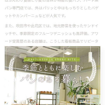
はふんわり食感と小麦の甘みが特徴の食パン、ハード系
パン専門店では、外はパリッと中はもっちりとしたバゲ
ットやカンパーニュなどが人気です。
また、吹田市や此花区では、地元野菜を使ったサンドイ
ッチや、季節限定のフルーツデニッシュも高評価。アワ
ード受賞歴のある店舗は、こうした看板商品でリピータ
ーを獲得しています。商品選びで迷った際は、まず店の
イチオシや売れ筋を試してみるのがおすすめです。
注意点として、人気商品は午前中に売り切れることも多
く、早めの来店や事前予約が安心です。口コミや食べロ
グのランキング情報も活用しながら、自分の好みに合っ
たパン屋を見つけてください。