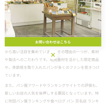
気になる吹田エリア新進パン屋の
魅力
新進気鋭パン屋が吹田で注目される理由
お問い合わせはこちら
吹田市では新進気鋭のパン屋が続々と登場し、地元住民
から高い注目を集めています。その理由の一つが、素材
お問い合わせはこちら
や製法へのこだわりです。地元食材を活かした限定商品
や、季節感を取り入れたパンが多くのファンを惹きつけ
ています。
また、パン屋アワードやランキングサイトでの評価も、
新しいお店の人気を後押しする要因となっています。特
に吹田パン屋ランキングや食べログ パン 百名店 ランキ