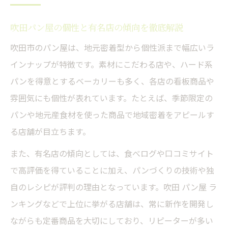
話題のパン屋アワード受賞店に迫る
パン屋アワードで評価される基準を紹介
吹田パン屋の個性と有名店の傾向を徹底解説
受賞歴ある吹田パン屋の人気の秘密に注目
吹田市のパン屋は、地元密着型から個性派まで幅広いラ
吹田パン屋ランキングとアワードの関係性
インナップが特徴です。素材にこだわる店や、ハード系
話題のパン屋が世界一と称される理由とは
パンを得意とするベーカリーも多く、各店の看板商品や
パン屋アワード受賞店の看板商品を比較
雰囲気にも個性が表れています。たとえば、季節限定の
パンや地元産食材を使った商品で地域密着をアピールす
気になる吹田エリア新進パン屋の魅力
る店舗が目立ちます。
新進気鋭パン屋が吹田で注目される理由
また、有名店の傾向としては、食べログや口コミサイト
ハード系パン屋の新しいトレンドを紹介
で高評価を得ていることに加え、パンづくりの技術や独
吹田パン屋オープン最新情報と話題性
自のレシピが評判の理由となっています。吹田 パン屋 ラ
行列ができる新規パン屋の魅力を深掘り
ンキングなどで上位に挙がる店舗は、常に新作を開発し
有名パン屋との違いを実力で感じる体験
ながらも定番商品を大切にしており、リピーターが多い