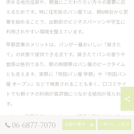
求める地元住民や、朝食にこだわりたい方々の需要に応
えるためです。特に住宅街のパン屋では、朝6時台から営
業を始めることで、出勤前のビジネスパーソンや学生に
利用されやすい環境を整えています。
早朝営業のメリットは、パンが一番おいしい「焼きた
て」の状態で提供できる点です。焼きたてパンの香りや
食感は格別であり、朝の時間帯はパン屋のピークタイム
とも言えます。実際に「吹田パン屋 早朝」や「吹田パン
屋 オープン」などで検索されることも多く、口コミサイ
トでも朝イチの利用が高評価につながる傾向が見られま
す。
一方で、早朝営業にはスタッフの確保や製造体制の工夫
06-6877-7070
お取り寄せ
一升パン ご注文
など、店舗運営上の課題も伴います。人気店では夜明け