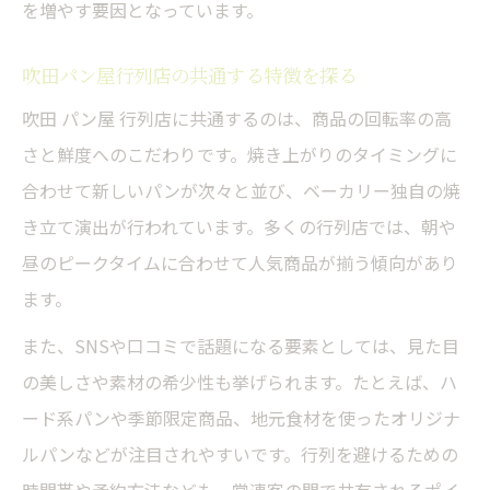
を増やす要因となっています。
パン屋選びで失敗しないポイントまとめ
吹田パン屋行列店の共通する特徴を探る
吹田パン屋のランキング活用術を伝授
吹田 パン屋 行列店に共通するのは、商品の回転率の高
有名パン屋と地元密着店の選び方比較
さと鮮度へのこだわりです。焼き上がりのタイミングに
自分好みのパン屋を見つけるコツ
合わせて新しいパンが次々と並び、ベーカリー独自の焼
パン屋巡りで押さえるべき最新トレンド
き立て演出が行われています。多くの行列店では、朝や
昼のピークタイムに合わせて人気商品が揃う傾向があり
ます。
また、SNSや口コミで話題になる要素としては、見た目
の美しさや素材の希少性も挙げられます。たとえば、ハ
ード系パンや季節限定商品、地元食材を使ったオリジナ
ルパンなどが注目されやすいです。行列を避けるための