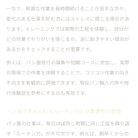
一方で、単調な作業を長時間続けることが苦手な方や、
ルーチンワーク重視のパン屋職の魅力と課
変化のある仕事を好む方にはストレスに感じる場合があ
題
ります。トレーニングでは実際の工程を体験し、自分が
パン屋適性は分業や反復作業の経験で磨か
どの作業でやりがいを感じるか、逆に飽きやすい傾向が
れる
あるかをチェックすることが重要です。
パン屋で活躍するために必要な習慣と心構
例えば、パン屋修行の募集や短期コースに参加し、実際
え
の現場での作業を体験することで、コツコツ作業の向き
パン屋選択で自己分析を深める繰り返し作
不向きを客観的に評価できます。現役パン職人の声や修
業の視点
行体験談を参考にするのも有効です。
パン屋で求められるルーチン力と分業適性の実情
パン屋の仕事は、毎日ほぼ同じ時間に同じ工程を繰り返
す「ルーチン力」が不可欠です。例えば、朝早くからの