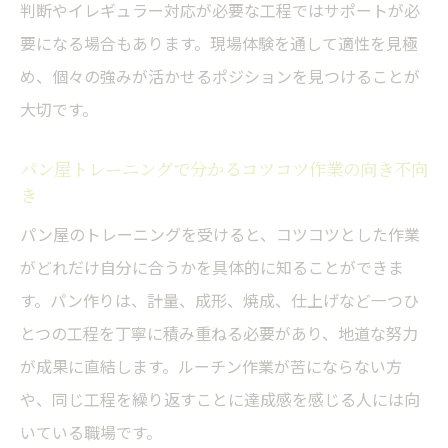
判断やイレギュラー対応が必要な工程ではサポートが必
点
要になる場合もあります。現場体験を通して適性を見極
パン屋職の収入相場と費用対効果を実践的
め、個々の強みが活かせるポジションを見つけることが
に比較
大切です。
パン屋で働く際の月収や年収の現実を知る
パン学校や修行の投資を収入増加に活かす
パン屋トレーニングで分かるコツコツ作業の向き不向
き
方法
パン屋のトレーニングを受けると、コツコツとした作業
パン屋トレーニングの費用と収入期待値の
がどれだけ自分に合うかを具体的に知ることができま
考え方
す。パン作りは、計量、成形、焼成、仕上げなど一つひ
パン屋職の収入面での適性判断ポイント
とつの工程を丁寧に積み重ねる必要があり、地道な努力
繰り返し作業の適性が問われるパン屋という選
が成果に直結します。ルーチン作業が苦にならない方
択
や、同じ工程を繰り返すことに達成感を感じる人には向
パン屋で繰り返し作業が多い理由と適性診
いている職場です。
断法