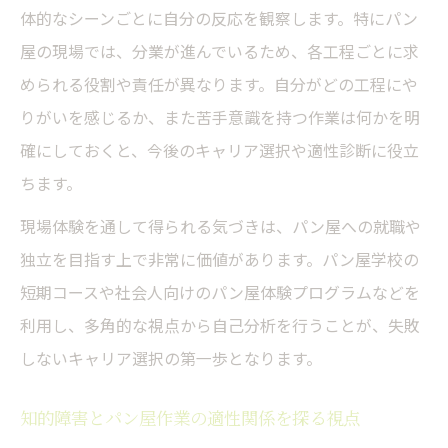
点
体的なシーンごとに自分の反応を観察します。特にパン
パン屋作業の分業しやすさから自分の役割
屋の現場では、分業が進んでいるため、各工程ごとに求
を考える
められる役割や責任が異なります。自分がどの工程にや
長時間作業に向けた体力面の課題と乗り越え方
りがいを感じるか、また苦手意識を持つ作業は何かを明
パン屋作業で求められる体力と実際の労働
確にしておくと、今後のキャリア選択や適性診断に役立
環境
ちます。
長時間立ち仕事のパン屋で注意すべき体調
現場体験を通して得られる気づきは、パン屋への就職や
管理
独立を目指す上で非常に価値があります。パン屋学校の
パン屋トレーニングで体力不足を補う工夫
短期コースや社会人向けのパン屋体験プログラムなどを
と対策
利用し、多角的な視点から自己分析を行うことが、失敗
体力自信がない人でもパン屋で働くコツと
しないキャリア選択の第一歩となります。
は
知的障害とパン屋作業の適性関係を探る視点
パン屋の重労働と上手な体力配分のポイン