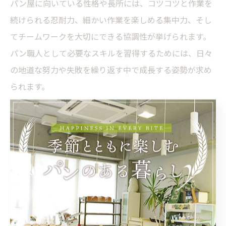
パン屋に向いている性格や長所には、コツコツと作業を
続けられる忍耐力、細かい作業を楽しめる集中力、そし
てチームワークを大切にできる協調性が挙げられます。
パン職人として必要なスキルを習得するためには、日々
の地道な努力や失敗を繰り返す中で成長する姿勢が求め
られます。
自己診断のポイントとしては、日常生活で「同じ作業を
繰り返すことに抵抗がないか」「細部までこだわりを持
って取り組めるか」「人と協力しながら目標を達成する
のが好きか」などを振り返ることが大切です。パン屋の
現場では、早朝勤務や体力的な負担もあるため、体調管
理や規則正しい生活ができるかも重要な要素となりま
す。