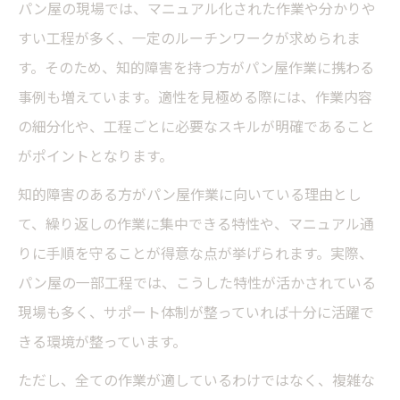
パン屋の現場では、マニュアル化された作業や分かりや
ト
すい工程が多く、一定のルーチンワークが求められま
パン屋修行の現実と社会人向け短期コース考察
す。そのため、知的障害を持つ方がパン屋作業に携わる
パン屋修行で学べることと社会人向きコー
事例も増えています。適性を見極める際には、作業内容
ス紹介
の細分化や、工程ごとに必要なスキルが明確であること
パン学校や短期プログラムのメリットと選
がポイントとなります。
び方
知的障害のある方がパン屋作業に向いている理由とし
パン屋の現場で修行する厳しさとやりがい
て、繰り返しの作業に集中できる特性や、マニュアル通
を知る
りに手順を守ることが得意な点が挙げられます。実際、
パン屋トレーニングの社会人向け活用法を
パン屋の一部工程では、こうした特性が活かされている
検証
現場も多く、サポート体制が整っていれば十分に活躍で
パン屋学校の短期コースで得られる実践力
きる環境が整っています。
とは
ただし、全ての作業が適しているわけではなく、複雑な
パン屋職の収入相場や費用対効果を検証する視