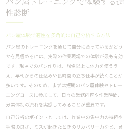
パン屋トレーニングで体験する適
パン屋で求められるルーチン力と分業適性
性診断
の実情
パン屋適性診断に活かせる現場体験のチェ
パン屋体験で適性を多角的に自己分析する方法
ックリスト
パン屋のトレーニングを通じて自分に合っているかどう
パン屋の仕事に自分が合うかを見極める方法
かを見極めるには、実際の作業現場での体験が最も有効
パン屋で自分の強みを活かすための適性検
です。現場でのパン作りは、想像以上に体力を使うう
証法
え、早朝からの仕込みや長時間の立ち仕事が続くことが
ルーチン作業や反復工程に自信が持てるか
多いです。そのため、まずは短期のパン屋体験やトレー
確認
ニングコースに参加して、日々の業務内容や作業時間、
パン屋に向く性格や長所を自己診断するポ
分業体制の流れを実感してみることが重要です。
イント
自己分析のポイントとしては、作業中の集中力の持続や
社会人がパン屋転職前に知るべき適性の視
手際の良さ、ミスが起きたときのリカバリー力など、具