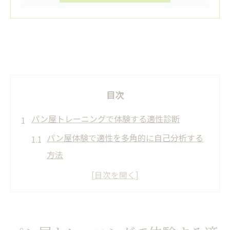
目次
パン屋トレーニングで体験する適性診断
パン屋体験で適性を多角的に自己分析する
方法
知的障害とパン屋作業の適性関係を探る視
点
パン屋トレーニングで分かるコツコツ作業
の向き不向き