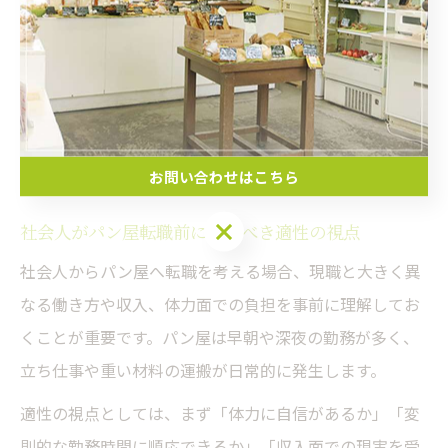
実際のパン屋で働く方からは「朝が早いのは慣れるまで
は大変だったが、仲間と一緒に仕事をすることでやりが
いを感じた」「小さなミスが大きな失敗につながるの
で、慎重に作業する癖がついた」といった声もあり、自
分の性格や長所を現場の体験を通じて再確認することが
できます。
お問い合わせはこちら
お問い合わせはこちら
社会人がパン屋転職前に知るべき適性の視点
社会人からパン屋へ転職を考える場合、現職と大きく異
なる働き方や収入、体力面での負担を事前に理解してお
くことが重要です。パン屋は早朝や深夜の勤務が多く、
立ち仕事や重い材料の運搬が日常的に発生します。
適性の視点としては、まず「体力に自信があるか」「変
則的な勤務時間に順応できるか」「収入面での現実を受