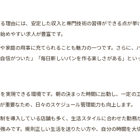
現場で活かせるパン屋の実践的スキル
パン屋求人で問われる衛生管理の重要性
める理由には、安定した収入と専門技術の習得ができる点が挙
面接準備で差がつくパン屋応募のポイント
始めやすい求人が豊富です。
パン屋求人の面接で重視される志望動機
業や家庭の用事に充てられることも魅力の一つです。さらに、
パン屋応募でよく聞かれる質問と対策法
で自信がついた」「毎日新しいパンを作る楽しさがある」とい
体力や衛生観念をアピールする面接準備
パン屋で活躍できる人物像の伝え方
お問い合わせはこちら
お問い合わせはこちら
未経験でも評価されるパン屋面接の工夫
を実現できる環境です。朝の決まった時間に出勤し、一定の
安定収入を目指すパン屋求人情報まとめ
が重要なため、日々のスケジュール管理能力も向上します。
パン屋求人で安定収入を実現する方法
制を導入している店舗も多く、生活スタイルに合わせた勤務
パン屋勤務で目指せる収入と将来設計
強みです。規則正しい生活を送りたい方や、自分の時間を大
パン屋求人選びで押さえたい安定の条件