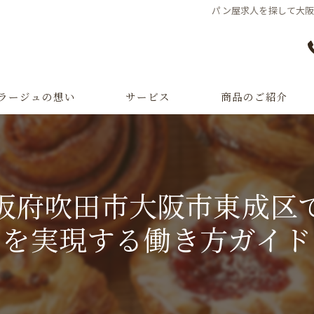
パン屋求人を探して大阪
ラージュの想い
サービス
商品のご紹介
オーダーパン
一升パン
阪府吹田市大阪市東成区
パン教室・パン学校
を実現する働き方ガイド