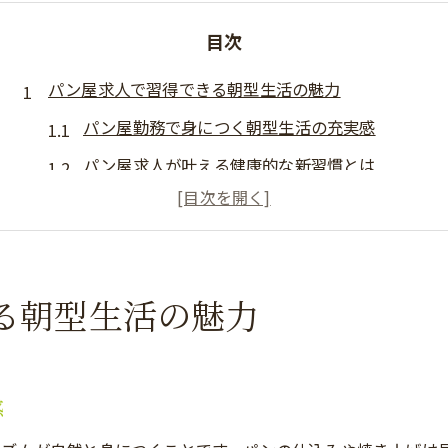
目次
パン屋求人で習得できる朝型生活の魅力
パン屋勤務で身につく朝型生活の充実感
パン屋求人が叶える健康的な新習慣とは
朝早いパン屋での仕事が人気な理由
規則正しい生活リズムをパン屋で実現
パン屋求人で得られる生活改善のポイント
る朝型生活の魅力
体力とスキルを磨く大阪のパン屋勤務
パン屋勤務で体力と実践的スキルを強化
大阪のパン屋で成長できる技術習得の道
感
パン屋求人が求める体力とスキルの基準