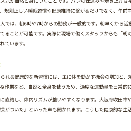
リズムが自然と身につくことです。パンの仕込みや焼き上げは
パン屋で磨く体力と現場力のバランス
、規則正しい睡眠習慣や健康維持に繋がるだけでなく、午前
大阪のパン屋勤務で得る経験と技術力
人では、朝6時や7時からの勤務が一般的です。朝早くから活
未経験から始めるパン屋での正社員の道
てることが可能です。実際に現場で働くスタッフからも「朝
未経験でも安心なパン屋求人の特徴
れています。
パン屋で正社員を目指すための第一歩
パン屋求人で未経験者が活躍できる理由
は
未経験から正社員へパン屋での成長例
得られる健康的な新習慣には、主に体を動かす機会の増加と、
パン屋正社員求人の応募ポイント解説
ね作業など、自然と全身を使うため、適度な運動量を日常的
パン職人の1日と実務に求められる力
活に直結し、体内リズムが整いやすくなります。大阪府吹田市
パン屋で働く職人の一日の流れを紹介
慣がついた」といった声も聞かれます。こうした健康的な生
パン屋求人が求める実務力とその内容
パン職人に必要な体力と集中力とは何か