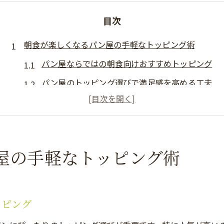
目次
朝食が楽しくなるパン屋の手軽なトッピング術
パン屋ならではの朝食向けおすすめトッピング
パン屋のトッピング選びで満足感を高める工夫
手軽に試せるパン屋トッピングで朝の新習慣
パン屋のパンに合うトッピングの楽しみ方
毎朝飽きないパン屋トッピング活用アイデア
屋の手軽なトッピング術
パン屋で選ぶ満足度重視のトッピング例
パン屋の人気トッピングで満足感を得るコツ
日常使いしやすいパン屋のおすすめトッピング
ッピング
パン屋おすすめのバターやチーズ活用法