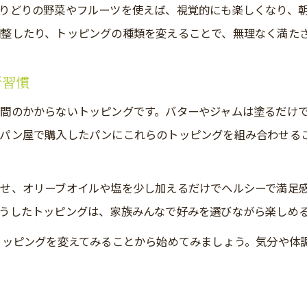
りどりの野菜やフルーツを使えば、視覚的にも楽しくなり、
パン屋のパンを健康意識で選ぶトッピング術
整したり、トッピングの種類を変えることで、無理なく満た
パン屋トッピングで摂り過ぎを防ぐアイデア
罪悪感なしで味わうパン屋トッピングの選び方
新習慣
パン屋で太りにくいトッピングの選び方ガイド
間のかからないトッピングです。バターやジャムは塗るだけ
パン屋トッピングで満足とヘルシーを両立
。パン屋で購入したパンにこれらのトッピングを組み合わせる
パン屋の低カロリートッピング活用テクニック
パン屋のパンを罪悪感なく楽しむ食べ方
せ、オリーブオイルや塩を少し加えるだけでヘルシーで満足
お問い合わせはこちら
お問い合わせはこちら
パン屋のヘルシー志向トッピング実践法
うしたトッピングは、家族みんなで好みを選びながら楽しめ
実践しやすいパン屋の定番トッピング活用法
トッピングを変えてみることから始めてみましょう。気分や体
パン屋で定番トッピングを選ぶポイント
パン屋トッピングを日常の食卓で活かす方法
パン屋の定番トッピングで簡単満足アレンジ