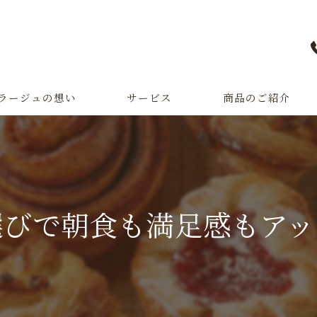
ラージュの想い
サービス
商品のご紹介
オーダーパン
一升パン
選びで朝食も満足感もアッ
パン教室・パン学校