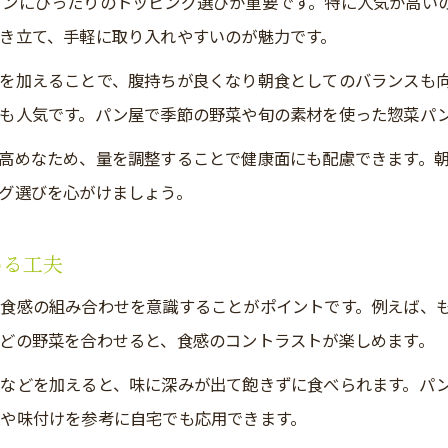
パンにぴったりのトッピング選びが重要です。特に人気が高い
パン屋で見つかる意外な満足度UPトッピング
き立て、手軽に取り入れやすいのが魅力です。
パン屋のトッピングで味も満腹感も向上
を加えることで、腹持ちが良くなり朝食としてのバランスも
トッピングで味わい広がるパン屋の魅力
も人気です。パン屋で季節の野菜や旬の素材を使った惣菜パ
パン屋のパンとトッピングの絶妙な相性とは
高めなため、量を調整することで健康面にも配慮できます。
パン屋トッピングが広げる味覚の世界
グ選びを心がけましょう。
パン屋で発見する新しいトッピング体験
パン屋の惣菜系トッピングで食事感アップ
める工夫
パン屋のパンがトッピングで大変身する理由
や食感の組み合わせを意識することがポイントです。例えば、
カロリー控えめでパン屋のパンを楽しむ工夫
どの野菜を合わせると、食感のコントラストが楽しめます。
パン屋のヘルシートッピングで罪悪感軽減
ンなどを加えると、味に深みが出て飽きずに食べられます。パ
カロリーを抑えるパン屋トッピングの選び方
や味付けを参考に自宅でも応用できます。
パン屋で低脂質なトッピングを選ぶポイント